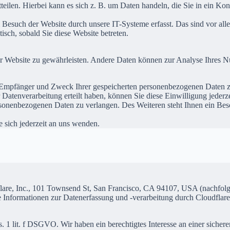
eilen. Hierbei kann es sich z. B. um Daten handeln, die Sie in ein Ko
esuch der Website durch unsere IT-Systeme erfasst. Das sind vor alle
isch, sobald Sie diese Website betreten.
 der Website zu gewährleisten. Andere Daten können zur Analyse Ihres 
t, Empfänger und Zweck Ihrer gespeicherten personenbezogenen Daten z
Datenverarbeitung erteilt haben, können Sie diese Einwilligung jederz
sonenbezogenen Daten zu verlangen. Des Weiteren steht Ihnen ein Besc
sich jederzeit an uns wenden.
udflare, Inc., 101 Townsend St, San Francisco, CA 94107, USA (nachfol
e Informationen zur Datenerfassung und -verarbeitung durch Cloudflare
1 lit. f DSGVO. Wir haben ein berechtigtes Interesse an einer sicheren