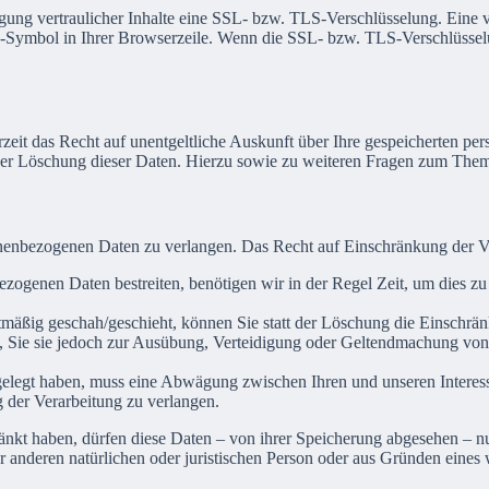
gung vertraulicher Inhalte eine SSL- bzw. TLS-Verschlüsselung. Eine v
s-Symbol in Ihrer Browserzeile. Wenn die SSL- bzw. TLS-Verschlüsselung
zeit das Recht auf unentgeltliche Auskunft über Ihre gespeicherten 
der Löschung dieser Daten. Hierzu sowie zu weiteren Fragen zum Them
onenbezogenen Daten zu verlangen. Das Recht auf Einschränkung der Ver
ezogenen Daten bestreiten, benötigen wir in der Regel Zeit, um dies z
mäßig geschah/geschieht, können Sie statt der Löschung die Einschrän
Sie sie jedoch zur Ausübung, Verteidigung oder Geltendmachung von R
legt haben, muss eine Abwägung zwischen Ihren und unseren Interess
 der Verarbeitung zu verlangen.
änkt haben, dürfen diese Daten – von ihrer Speicherung abgesehen – n
anderen natürlichen oder juristischen Person oder aus Gründen eines w